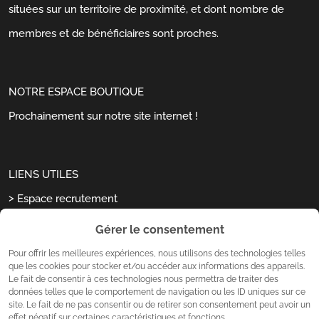
situées sur un territoire de proximité, et dont nombre de
membres et de bénéficiaires sont proches.
NOTRE ESPACE BOUTIQUE
Prochainement sur notre site internet !
LIENS UTILES
Espace recrutement
Dernières actualités
Gérer le consentement
Qui sommes-nous ?
Pour offrir les meilleures expériences, nous utilisons des technologies telles
que les cookies pour stocker et/ou accéder aux informations des appareils.
Nous contacter
Le fait de consentir à ces technologies nous permettra de traiter des
données telles que le comportement de navigation ou les ID uniques sur ce
site. Le fait de ne pas consentir ou de retirer son consentement peut avoir un
effet négatif sur certaines caractéristiques et fonctions.